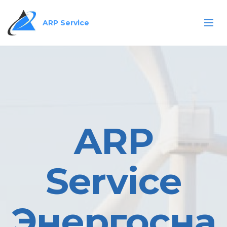
ARP Service
ARP
Service
Энергосна